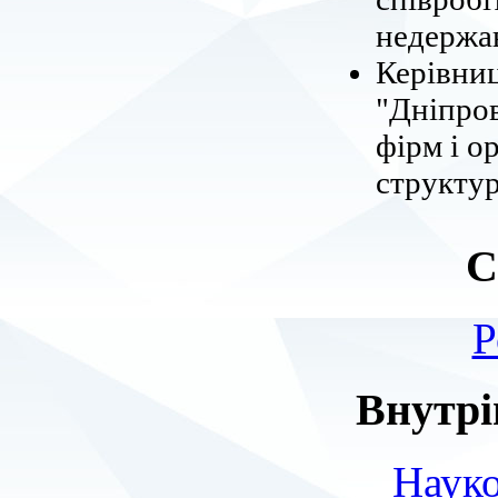
недержав
Керівни
"Дніпров
фірм і о
структур
С
Р
Внутрі
Науко