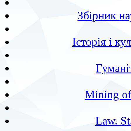
Збірник н
Історія і к
Гумані
Mining of
Law. St