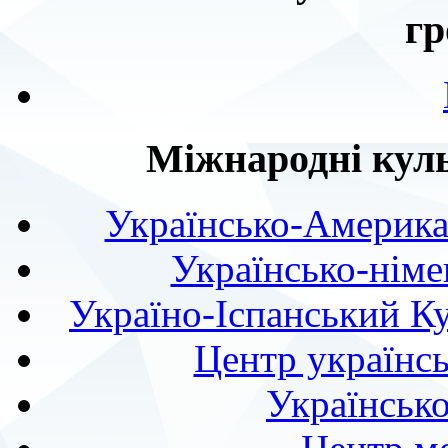
гр
Міжнародні куль
Українсько-Америка
Українсько-німе
Україно-Іспанський К
Центр українсь
Українськ