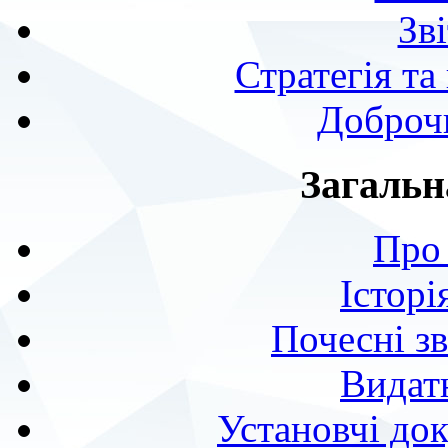
Зв
Стратегія та
Доброчи
Загальн
Про 
Історі
Почесні з
Видат
Установчі до