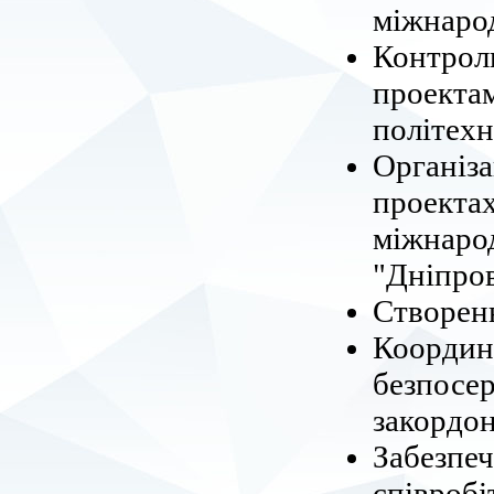
міжнарод
Контрол
проектам
політехн
Організа
проектах
міжнаро
"Дніпров
Створен
Координ
безпосер
закордо
Забезпеч
співробі