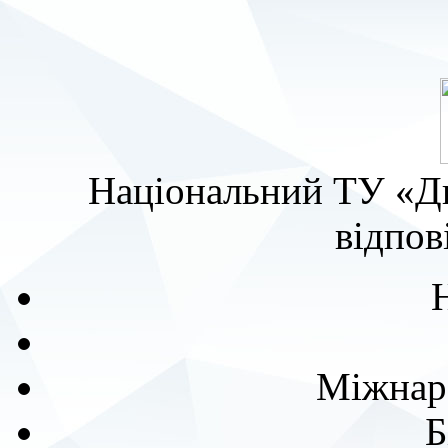
Національний ТУ «Дн
відпов
Міжнаро
Б