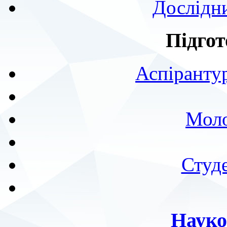
Дослідн
Підгот
Аспірантур
Моло
Студе
Науко