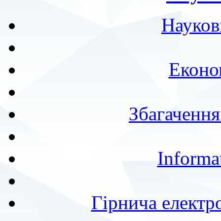
Науков
Еконо
Збагачення
Informa
Гірнича електр