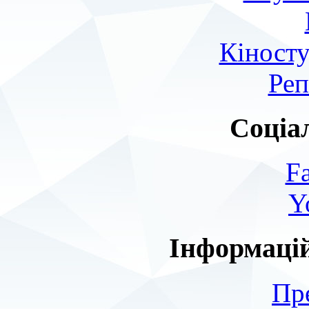
Кіносту
Реп
Соціа
F
Y
Інформаці
Пр