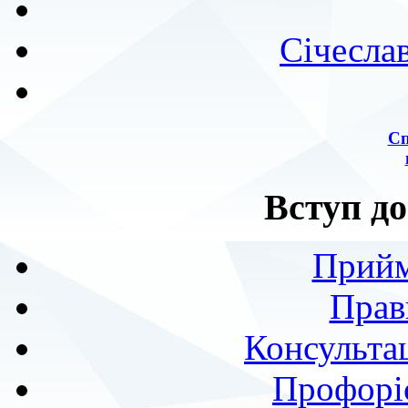
Січесла
Сп
Вступ до
Прийм
Прав
Консультац
Профоріє