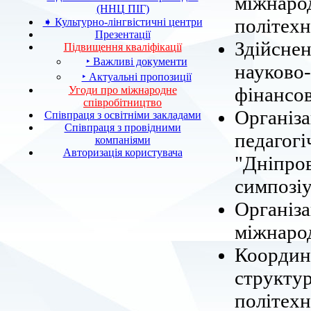
міжнарод
(ННЦ ПІГ)
політехн
➧ Культурно-лінгвістичні центри
Презентації
Здійснен
Підвищення кваліфікації
‣ Важливі документи
науково-
‣ Актуальні пропозиції
фінансов
Угоди про міжнародне
співробітництво
Організа
Співпраця з освітніми закладами
Співпраця з провідними
педагогі
компаніями
Авторизація користувача
"Дніпров
симпозіу
Організа
міжнарод
Координа
структур
політехн