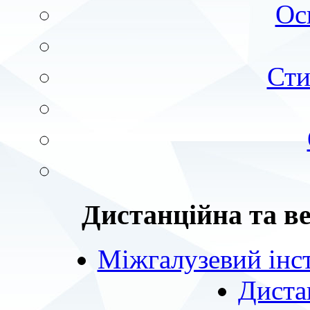
Ос
Сти
Дистанційна та в
Міжгалузевий інст
Диста