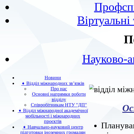
Профспі
Віртуальні
П
Науково-а
Новини
➧ Відділ міжнародних зв’язків
Про нас
Основні напрямки роботи
відділу
Ос
Співробітникам НТУ "ДП"
➧ Відділ міжнародної академічної
мобільності і міжнародних
проєктів
Плануван
➧ Навчально-науковий центр
підготовки іноземних громадян