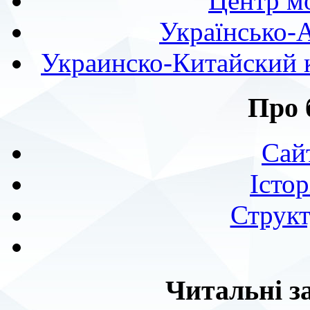
Центр мо
Українсько-
Украинско-Китайский к
Про 
Сай
Істор
Структ
Читальні з