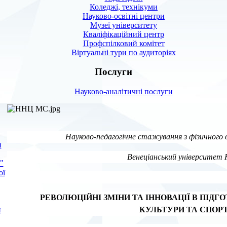
Коледжі, технікуми
Науково-освітні центри
Музеї університету
Кваліфікаційний центр
Профспілковий комітет
Віртуальні тури по аудиторіях
Послуги
Науково-аналітичні послуги
Науково-педагогічне стажування з фізичного в
и
Венеціанський університет 
"
ої
РЕВОЛЮЦІЙНІ ЗМІНИ ТА ІННОВАЦІЇ В ПІДГ
н
КУЛЬТУРИ ТА СПОР