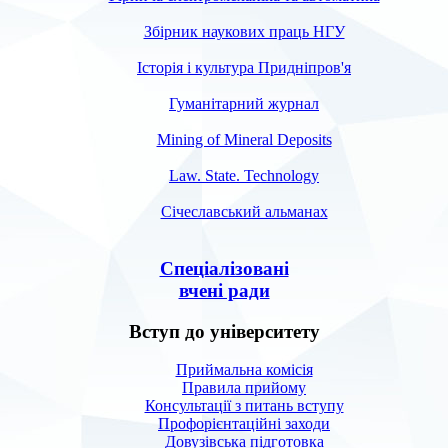
Збірник наукових праць НГУ
Історія і культура Придніпров'я
Гуманітарний журнал
Mining of Mineral Deposits
Law. State. Technology
Січеславський альманах
Спеціалізовані
вчені ради
Вступ до університету
Приймальна комісія
Правила прийому
Консультації з питань вступу
Профорієнтаційні заходи
Довузівська підготовка