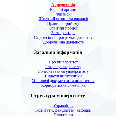
Акредитація
Керівні органи
Фінанси
Штатний розпис та вакансії
Правила прийому
Освітній процес
Звіти ректора
Стратегія та программа розвитку
Доброчинна діяльність
Загальна інформація
Про університет
Історія університету
Почесні звання університету
Видатні випускники
Установчі документи та положення
Корпоративна символiка
Структура університету
Управління
Інститути, факультети, кафедри
Підрозділи