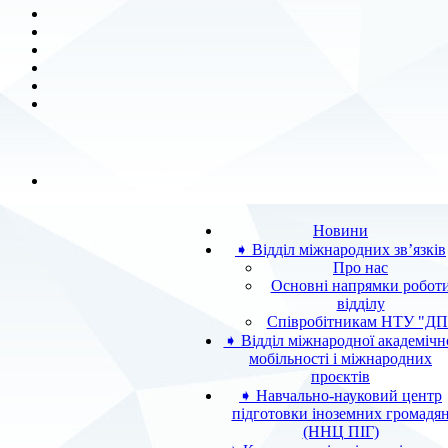
Новини
➧ Відділ міжнародних зв’язків
Про нас
Основні напрямки робот
відділу
Співробітникам НТУ "ДП
➧ Відділ міжнародної академічн
мобільності і міжнародних
проєктів
➧ Навчально-науковий центр
підготовки іноземних громадя
(ННЦ ПІГ)