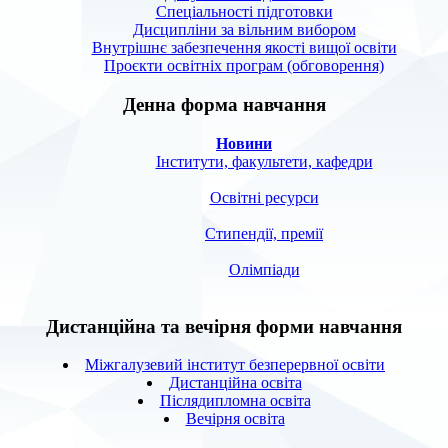
Спецiальностi підготовки
Дисципліни за вільним вибором
Внутрішнє забезпечення якості вищої освіти
Проєкти освітніх програм (обговорення)
Денна форма навчання
Новини
Інститути, факультети, кафедри
Освітні ресурси
Стипендії, премії
Олімпіади
Дистанційна та вечірня форми навчання
Міжгалузевий інститут безперервної освіти
Дистанційна освіта
Післядипломна освіта
Вечірня освіта