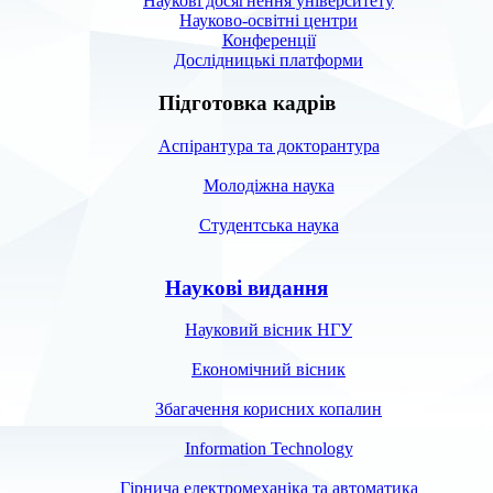
Наукові досягнення університету
Науково-освітні центри
Конференції
Дослідницькі платформи
Підготовка кадрів
Аспірантура та докторантура
Молодіжна наука
Студентська наука
Наукові видання
Науковий вісник НГУ
Економічний вісник
Збагачення корисних копалин
Information Technology
Гірнича електромеханіка та автоматика