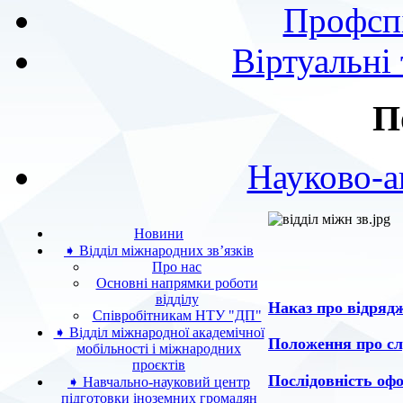
Профспі
Віртуальні
П
Науково-а
Новини
➧ Відділ міжнародних зв’язків
Про нас
Основні напрямки роботи
відділу
Наказ про відряд
Співробітникам НТУ "ДП"
➧ Відділ міжнародної академічної
Положення про сл
мобільності і міжнародних
проєктів
Послідовність оф
➧ Навчально-науковий центр
підготовки іноземних громадян