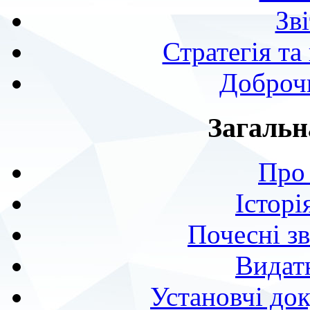
Зв
Стратегія та
Доброчи
Загальн
Про 
Історі
Почесні з
Видат
Установчі до