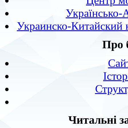
Центр мо
Українсько-
Украинско-Китайский к
Про 
Сай
Істор
Структ
Читальні з