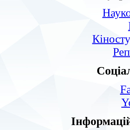
Науко
Кіносту
Реп
Соціа
F
Y
Інформаці