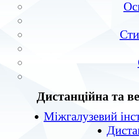
Ос
Сти
Дистанційна та в
Міжгалузевий інст
Диста