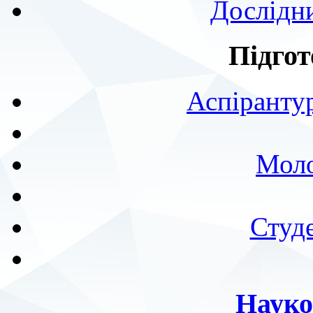
Дослідн
Підгот
Аспірантур
Моло
Студе
Науко