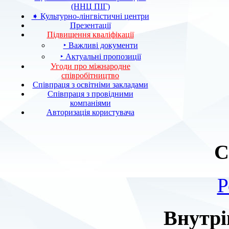
(ННЦ ПІГ)
➧ Культурно-лінгвістичні центри
Презентації
Підвищення кваліфікації
‣ Важливі документи
‣ Актуальні пропозиції
Угоди про міжнародне
співробітництво
Співпраця з освітніми закладами
Співпраця з провідними
компаніями
Авторизація користувача
С
Р
Внутрі