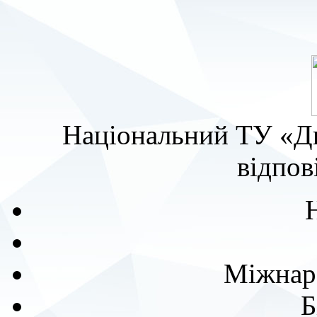
Національний ТУ «Дн
відпов
Міжнаро
Б