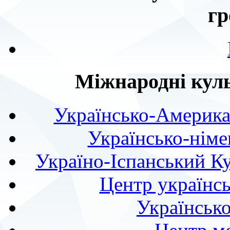
гр
Міжнародні куль
Українсько-Америка
Українсько-німе
Україно-Іспанський К
Центр українсь
Українськ