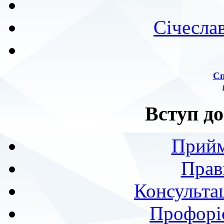
Січесла
Сп
Вступ до
Прийм
Прав
Консультац
Профоріє