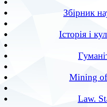
Збірник н
Історія і к
Гумані
Mining of
Law. St