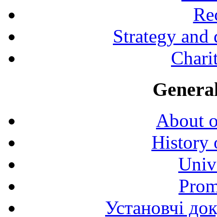
Rec
Strategy and
Charit
General
About o
History 
Univ
Prom
Установчі до