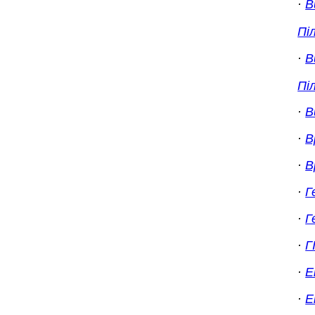
·
В
Пі
·
В
Пі
·
В
·
В
·
В
·
Г
·
Г
·
Г
·
Е
·
Е