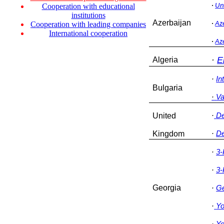
·
Un
Cooperation with educational
institutions
Azerbaijan
·
Az
Cooperation with leading companies
International cooperation
·
Az
·
E
Algeria
·
In
Bulgaria
·
Va
United
·
De
Kingdom
·
De
·
3-
·
3-
Georgia
·
Ge
·
Yo