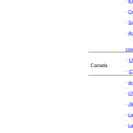
·
Ka
·
Ce
·
Sa
·
Ac
coo
·
U
Canada
·
C
·
An
·
Ch
·
Ji
·
La
·
La