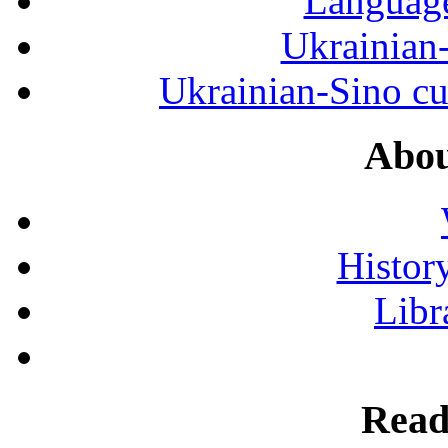
Language
Ukrainian
Ukrainian-Sino cul
Abou
History
Libr
Read