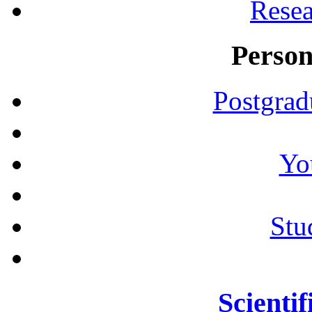
Resea
Person
Postgrad
Yo
Stu
Scientif