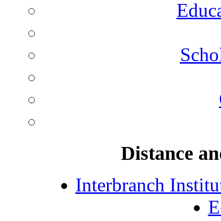
Educa
Schol
Distance an
Interbranch Instit
E