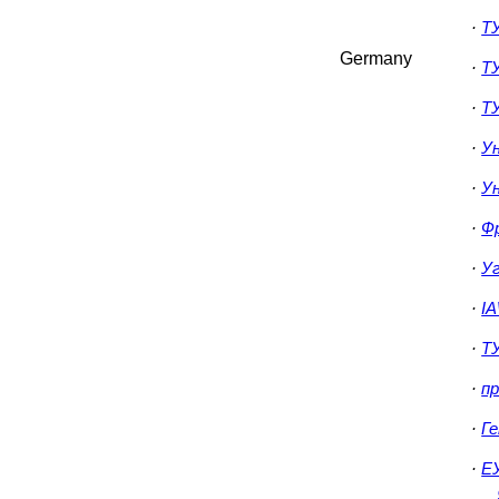
·
Т
Germany
·
ТУ
·
ТУ
·
У
·
У
·
Ф
·
Уг
·
IA
·
ТУ
·
пр
·
Г
·
ЕУ