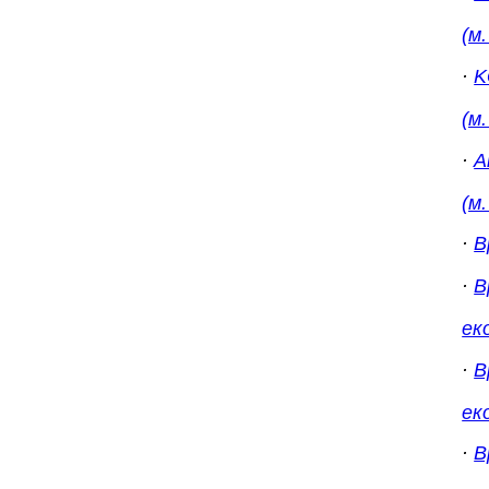
(м
·
K
(м
·
А
(м
·
В
·
В
ек
·
В
ек
·
В