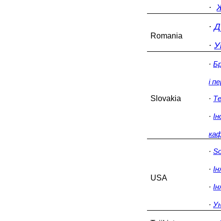
·
·
Д
Romania
·
У
·
Бр
і п
Slovakia
·
Те
·
І
каф
·
So
·
Ін
USA
·
Ін
·
У