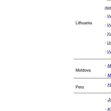
пол
·
Vy
Lithuania
·
Vy
·
Ун
·
Un
·
Vy
·
М
Moldova
·
M
·
Н
Peru
·
J
·
K