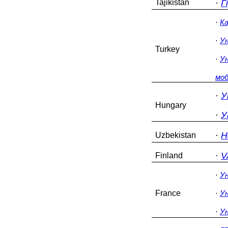
Tajikistan
·
Г
·
К
·
У
Turkey
·
Ун
моб
·
У
Hungary
·
У
·
Н
Uzbekistan
·
V
Finland
·
Ун
France
·
У
·
У