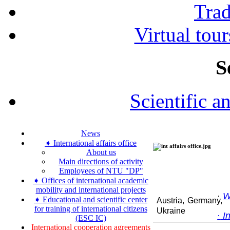
Tra
Virtual tour
S
Scientific a
News
➧ International affairs office
About us
Main directions of activity
Employees of NTU "DP"
➧ Offices of international academic
mobility and international projects
·
W
➧ Educational and scientific center
Austria, Germany,
for training of international citizens
Ukraine
·
I
(ESC IC)
International cooperation agreements