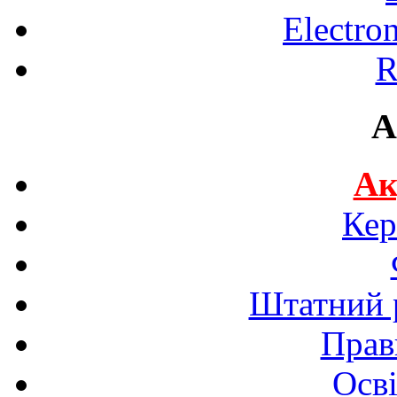
Electro
R
A
Ак
Кер
Штатний р
Прав
Осві