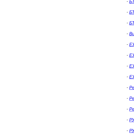
·
Б
·
Б
·
Б
·
Ви
·
Е
·
Е
·
ЕУ
·
Е
·
Р
·
Р
·
Р
·
РУ
·
РУ