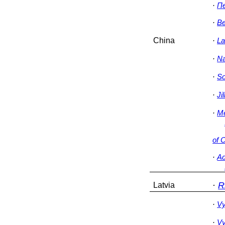
·
Пе
·
Be
China
·
La
·
Na
·
So
·
Ji
·
Me
of 
·
Ad
·
R
Latvia
·
Vy
·
Vy