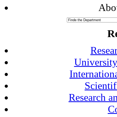
Abou
R
Resea
University
Internationa
Scienti
Research a
Co