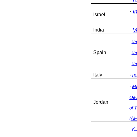
·
Yo
·
I
Israel
·
V
India
·
Un
Spain
·
Un
·
Un
Italy
·
In
·
M
Oil
Jordan
of 
(AI
·
K.