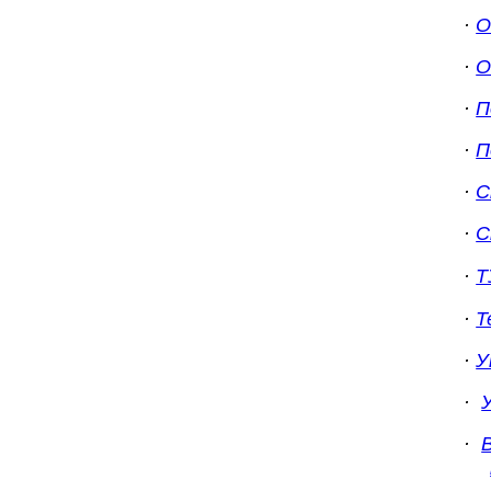
·
О
·
О
·
П
·
П
·
С
·
С
·
Т
·
Т
·
У
·
·