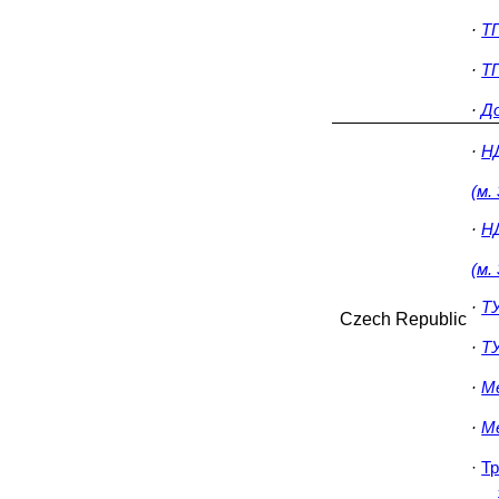
·
ТП
·
ТП
·
До
·
НД
(м.
·
НД
(м.
·
ТУ
Czech Republic
·
ТУ
·
Ме
·
Ме
·
Тр