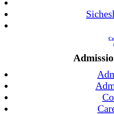
Siches
Сп
Admission
Adm
Admi
Co
Car