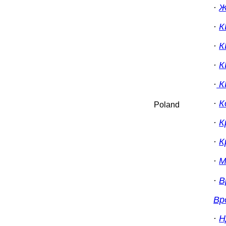
·
Ж
·
К
·
К
·
К
·
К
·
К
Poland
·
К
·
К
·
М
·
В
Вр
·
Н