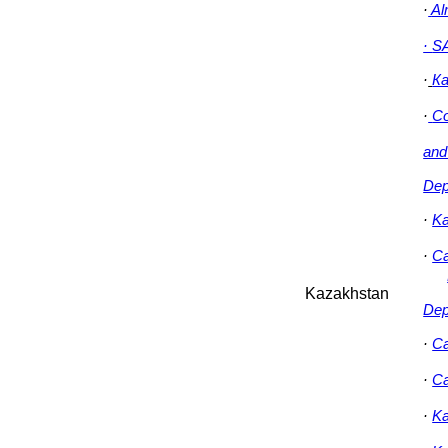
·
Al
·
S
·
Ка
·
Co
and
Dep
·
Ka
·
Ca
Kazakhstan
Dep
·
Ca
·
Ca
·
Ka